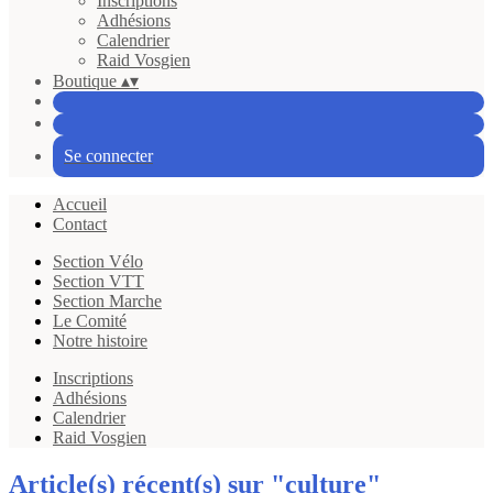
Inscriptions
Adhésions
Calendrier
Raid Vosgien
Boutique
▴
▾
Se connecter
Accueil
Contact
Section Vélo
Section VTT
Section Marche
Le Comité
Notre histoire
Inscriptions
Adhésions
Calendrier
Raid Vosgien
Article(s) récent(s) sur "culture"