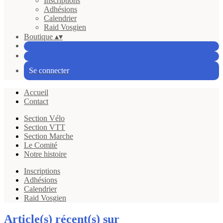
Inscriptions
Adhésions
Calendrier
Raid Vosgien
Boutique
▴
▾
Se connecter
Accueil
Contact
Section Vélo
Section VTT
Section Marche
Le Comité
Notre histoire
Inscriptions
Adhésions
Calendrier
Raid Vosgien
Article(s) récent(s) sur