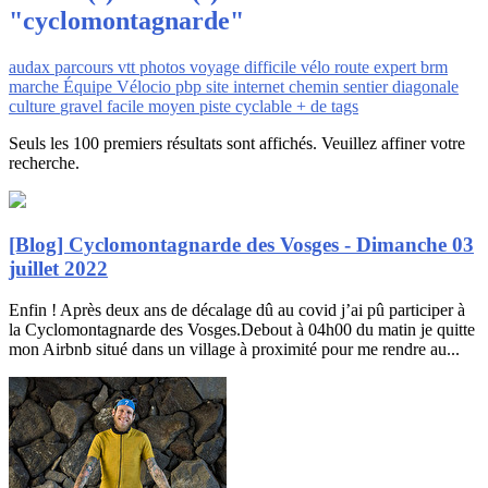
"cyclomontagnarde"
audax
parcours
vtt
photos
voyage
difficile
vélo
route
expert
brm
marche
Équipe Vélocio
pbp
site internet
chemin
sentier
diagonale
culture
gravel
facile
moyen
piste cyclable
+ de tags
Seuls les 100 premiers résultats sont affichés. Veuillez affiner votre
recherche.
[Blog] Cyclomontagnarde des Vosges - Dimanche 03
juillet 2022
Enfin ! Après deux ans de décalage dû au covid j’ai pû participer à
la Cyclomontagnarde des Vosges.Debout à 04h00 du matin je quitte
mon Airbnb situé dans un village à proximité pour me rendre au...