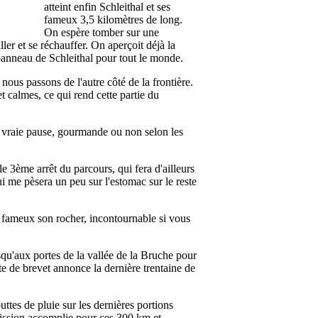
atteint enfin Schleithal et ses
fameux 3,5 kilomètres de long.
On espère tomber sur une
er et se réchauffer. On aperçoit déjà la
anneau de Schleithal pour tout le monde.
ous passons de l'autre côté de la frontière.
t calmes, ce qui rend cette partie du
 vraie pause, gourmande ou non selon les
 3ème arrêt du parcours, qui fera d'ailleurs
i me pèsera un peu sur l'estomac sur le reste
 fameux son rocher, incontournable si vous
usqu'aux portes de la vallée de la Bruche pour
te de brevet annonce la dernière trentaine de
ttes de pluie sur les dernières portions
ission accomplie pour ces 300 km et