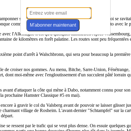
onner sa carte de brevet et éventuellement trouver de quoi se ravitaill
onque commerce d'ouvert. Faute de quoi, ce sera séance photo avec le p
M'abonner maintenant
re avec l'Allemagne n'est qu'à quelques kilomètres. Après Wissembourg, n
taine de kilomètres en forêt palatine. Les routes sont peu fréquentées e
uxième point d'arrêt à Walschbronn, qui sera pour beaucoup la première
lle de croiser nos gommes. Au menu, Bitche, Sarre-Union, Fénétrange, le
art, dont moi-même avec l'engloutissement d'un succulent pâté lorrain qu
ans avant d'attaquer la côte qui mène à Dabo, notamment connu pour son
 la prochaine Hamster Classique #5 en mai).
 encore à gravir le col du Valsberg avant de pouvoir se laisser glisser j
 le charmant village de Rosheim. L'avant-dernier "Schtampfel" sur la car
 départ.
e se ressent par le trafic qui se veut plus dense. On essuie quelques gou
sommes partis une bonne douzaine d'heures plus tôt dans la journée. M